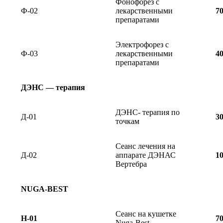
Фонофорез с
Ф-02
лекарственными
7
препаратами
Электрофорез с
Ф-03
лекарственными
4
препаратами
ДЭНС — терапия
ДЭНС- терапия по
Д-01
3
точкам
Сеанс лечения на
Д-02
аппарате ДЭНАС
1
Вертебра
NUGA-BEST
Сеанс на кушетке
Н-01
7
Nuga-Best