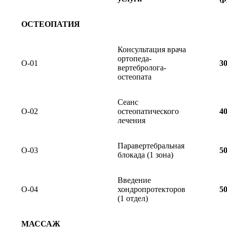
ОСТЕОПАТИЯ
Консультация врача
ортопеда-
О-01
3
вертебролога-
остеопата
Сеанс
О-02
остеопатического
4
лечения
Паравертебральная
О-03
5
блокада (1 зона)
Введение
О-04
хондропротекторов
5
(1 отдел)
МАССАЖ